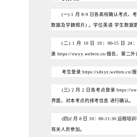
(一) 1
月
8-9
日各高校确认考点、
数据及学籍照片)
。学位英语
学
生数据
(二) 1
月
10
日
10：00-15
日
24
录
https
://
xwyy
.
webtrn
.
cn
/报名、第二外
考
生登录
https
://
sdxyz
.
webtrn
.
cn
/
报
(三) 2
月
2
日各考点登录
https
://
xw
界面，对本考点的排考信
息
进
行确认。
(四)2
月
8
日
10：00-11:30
远程培训
有关人员参加
。