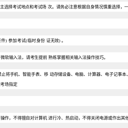
自主选择考试地点和考试场
次。请务必注意根据自身情况慎重选择，
原件)
参加考试
(临时身份
证无
效
)
。
、微软输入法，请考生提前
熟练掌握相关输入法操作
技巧。
禁止将手机、智能手表、移
动存储设备、
电脑、计算器、电子记事本
在考场指定
行操作，不得擅自对计算机
进行冷、热启动，不得关闭电源或作出其