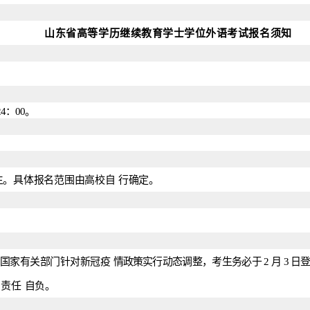
山
东
省高等学历继续教育学士学位外语考试报名须知
24：00。
生。具体报名范围由高校自
行
确定。
因国家有关部门针对新冠
疫
情
政
策实行动态调整，考生务必于
2
月
3
日
，责任
自
负。