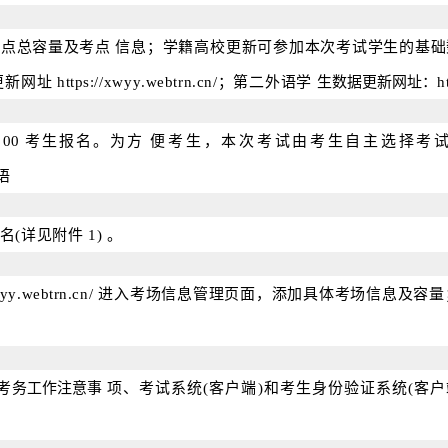
考点总容量及考
点
信
息；学籍高校更新可参加本次考试学生的基础
更新网址
https
://
xwyy
.
webtrn
.
cn
/
；第二外语学
生数据
更新网址：
h
：00
考生报名。为
方
便
考生，本次考试由考生自主选择考
语
名
(详见附件 1)
。
yy
.
webtrn
.
cn
/
进
入
考场信息管理页面，添加具体考场信息及容量
考务工作注意事
项、考试系统
(客户端)和考生身份验证系统(客户