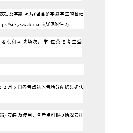
数据及学籍
照
片
(包含多学籍学生的基础
ttps
://
sdxyz
.
webtrn
.
cn
/(详见附件 2)。
试地点和考试场次。学
位
英语考生登
；
2
月
6
日各考点进入考场分配结果确认
端)
安
装
及使用，各考点可根据情况安排