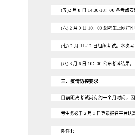
(五)2
月
8
日
14:00-18：00
各考点安
(六) 2
月 9 日 10：00 起考生上网
(七) 2
月 11-12 日组织考试。本
(八) 3 月 6 日 10：00 公布考试结果。
三
、疫情防控要求
目前距
离考试尚有约一个月时间，
考
生务必于
2
月
3
日登录报名平台认
附
件
：
1