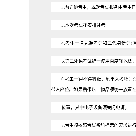
2.
为方便
考
生，本次考试报名由考生
3.本次
考试不安排补考。
4
.考生一律凭准考证和二代身份证(
5.第二外
语
考试统一使用百度输入法
6.考生
一律不得将纸、笔带入考场；
带
入座位。如果携带以上物品须统一放置
位置
，其中电子设备须关闭电源。
7.考生须
按
照考试系统提示的要求进