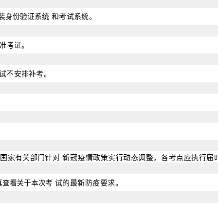
装身份验证系统
和考试系统
。
打印准考证。
次考试不安排补考。
因国家有关部门针对
新冠
疫
情政策实行动态调整，各考点应执行届
真查看关于本次考
试
的最新防疫要求。